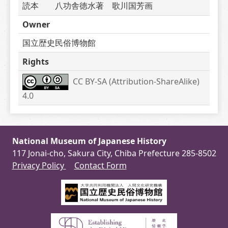
読本　　八功舎徳水著　歌川国芳画
Owner
国立歴史民俗博物館
Rights
CC BY-SA (Attribution-ShareAlike) 
4.0
National Museum of Japanese History
117 Jonai-cho, Sakura City, Chiba Prefecture 285-8502
Privacy Policy
Contact Form