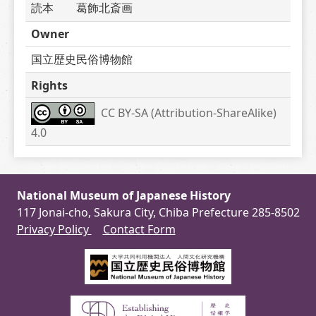
読本　　葛飾北斎画　
Owner
国立歴史民俗博物館
Rights
CC BY-SA (Attribution-ShareAlike) 
4.0
National Museum of Japanese History
117 Jonai-cho, Sakura City, Chiba Prefecture 285-8502
Privacy Policy
Contact Form