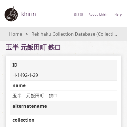
khirin
日本語
About khirin
Help
Home
Rekihaku Collection Database (Collections Database of the National Museum of Japanese History)
玉半 元飯田町 鉄□
ID
H-1492-1-29
name
玉半　元飯田町　鉄□
alternatename
collection