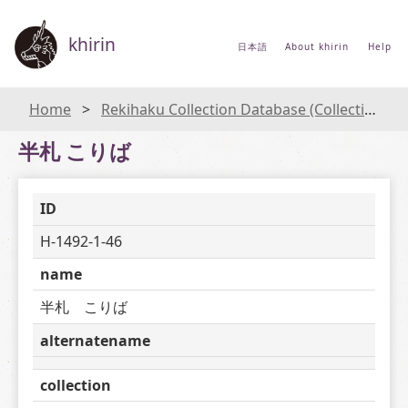
khirin
日本語
About khirin
Help
Home
Rekihaku Collection Database (Collections Database of the National Museum of Japanese History)
半札 こりば
ID
H-1492-1-46
name
半札　こりば
alternatename
collection