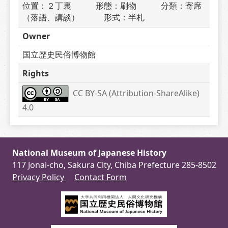
位置：２丁裏　　　形態：刷物　　　分類：寄席
（落語、講談）　　　形式：半札
Owner
国立歴史民俗博物館
Rights
CC BY-SA (Attribution-ShareAlike) 
4.0
National Museum of Japanese History
117 Jonai-cho, Sakura City, Chiba Prefecture 285-8502
Privacy Policy
Contact Form