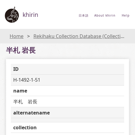
khirin
日本語
About khirin
Help
Home
Rekihaku Collection Database (Collections Database of the National Museum of Japanese History)
半札 岩長
ID
H-1492-1-51
name
半札　岩長
alternatename
collection