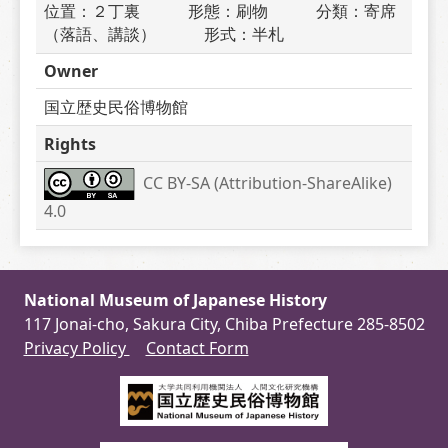
位置：２丁裏　　　形態：刷物　　　分類：寄席
（落語、講談）　　　形式：半札
Owner
国立歴史民俗博物館
Rights
CC BY-SA (Attribution-ShareAlike) 
4.0
National Museum of Japanese History
117 Jonai-cho, Sakura City, Chiba Prefecture 285-8502
Privacy Policy
Contact Form