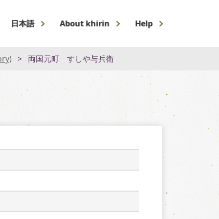
日本語
About khirin
Help
ory)
両国元町 すしや与兵衛