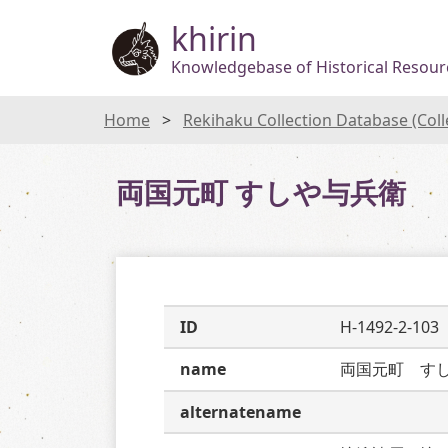
khirin
Knowledgebase of Historical Resourc
Home
Rekihaku Collection Database (Col
両国元町 すしや与兵衛
ID
H-1492-2-103
name
両国元町　す
alternatename