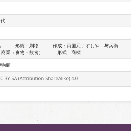
時代
裏　　　形態：刷物　　　作成：両国元丁すしや　与兵衛　　
：商業（食物・飲食）　　　形式：商標
博物館
C BY-SA (Attribution-ShareAlike) 4.0