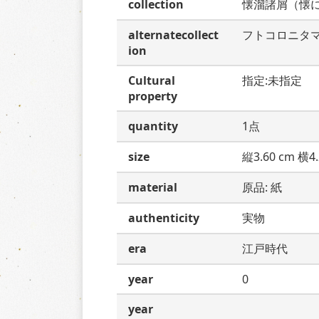
collection
懐溜諸屑（懐
alternatecollect
フトコロニタ
ion
Cultural
指定:未指定
property
quantity
1点
size
縦3.60 cm 横4.
material
原品: 紙
authenticity
実物
era
江戸時代
year
0
year