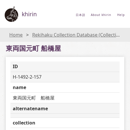
khirin
日本語
About khirin
Help
Home
Rekihaku Collection Database (Collections Database of the National Museum of Japanese History)
東両国元町 船橋屋
ID
H-1492-2-157
name
東両国元町　船橋屋
alternatename
collection