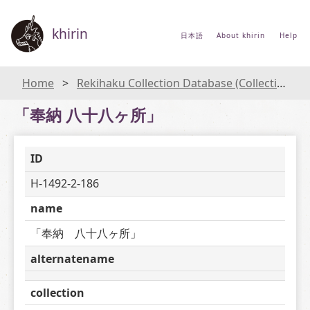
khirin
日本語
About khirin
Help
Home
Rekihaku Collection Database (Collections Database of the National Museum of Japanese History)
「奉納 八十八ヶ所」
ID
H-1492-2-186
name
「奉納　八十八ヶ所」
alternatename
collection