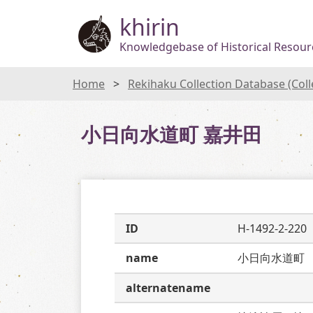
khirin
Knowledgebase of Historical Resourc
Home
Rekihaku Collection Database (Col
小日向水道町 嘉井田
ID
H-1492-2-220
name
小日向水道町
alternatename