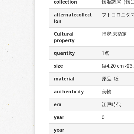
collection
懐溜諸屑（懐
alternatecollect
フトコロニタ
ion
Cultural
指定:未指定
property
quantity
1点
size
縦4.20 cm 横3.
material
原品: 紙
authenticity
実物
era
江戸時代
year
0
year