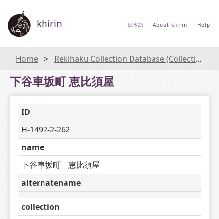
khirin
日本語
About khirin
Help
Home
Rekihaku Collection Database (Collections Database of the National Museum of Japanese History)
下谷車坂町 恵比須屋
ID
H-1492-2-262
name
下谷車坂町　恵比須屋
alternatename
collection