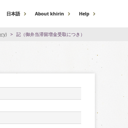
日本語
About khirin
Help
ory)
記（御弁当滞留増金受取につき）