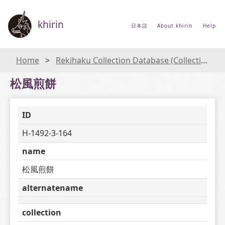
khirin
日本語
About khirin
Help
Home
Rekihaku Collection Database (Collections Database of the National Museum of Japanese History)
松風煎餅
ID
H-1492-3-164
name
松風煎餅
alternatename
collection