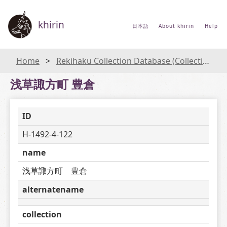
khirin
日本語
About khirin
Help
Home
Rekihaku Collection Database (Collections Database of the National Museum of Japanese History)
浅草諏方町 豊倉
ID
H-1492-4-122
name
浅草諏方町　豊倉
alternatename
collection