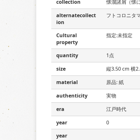
collection
懐溜諸屑（懐
alternatecollect
フトコロニタ
ion
Cultural
指定:未指定
property
quantity
1点
size
縦3.50 cm 横2.
material
原品: 紙
authenticity
実物
era
江戸時代
year
0
year