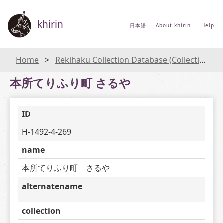
khirin
日本語
About khirin
Help
Home
Rekihaku Collection Database (Collections Database of the National Museum of Japanese History)
本所てりふり町 さるや
ID
H-1492-4-269
name
本所てりふり町　さるや
alternatename
collection