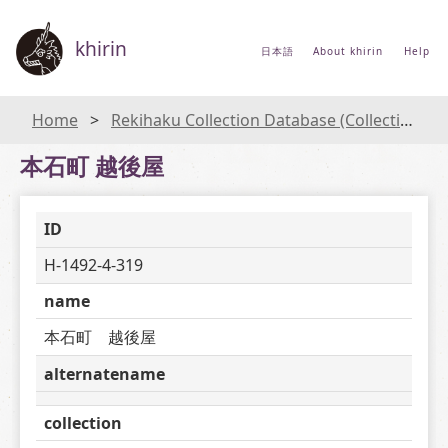
khirin
日本語
About khirin
Help
Home
Rekihaku Collection Database (Collections Database of the National Museum of Japanese History)
本石町 越後屋
ID
H-1492-4-319
name
本石町　越後屋
alternatename
collection