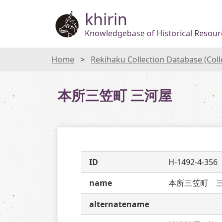
khirin
Knowledgebase of Historical Resourc
Home
Rekihaku Collection Database (Col
本所三笠町 三河屋
ID
H-1492-4-356
name
本所三笠町　
alternatename