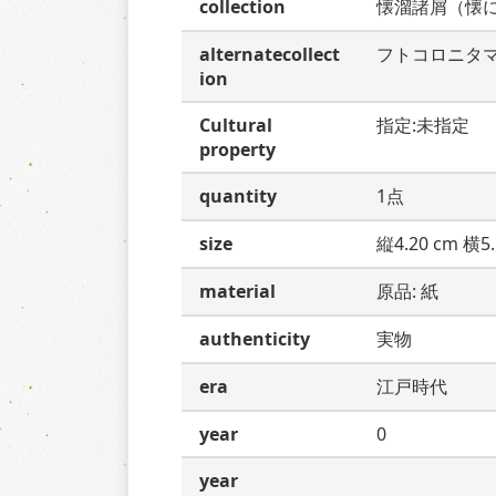
collection
懐溜諸屑（懐
alternatecollect
フトコロニタ
ion
Cultural
指定:未指定
property
quantity
1点
size
縦4.20 cm 横5.
material
原品: 紙
authenticity
実物
era
江戸時代
year
0
year