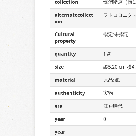
collection
懐溜諸屑（懐
alternatecollect
フトコロニタ
ion
Cultural
指定:未指定
property
quantity
1点
size
縦5.20 cm 横4.
material
原品: 紙
authenticity
実物
era
江戸時代
year
0
year