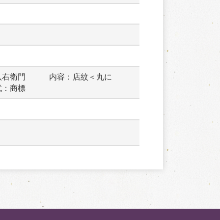
八右衛門　　　内容：店紋＜丸に
式：商標