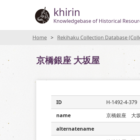
khirin
Knowledgebase of Historical Resourc
Home
Rekihaku Collection Database (Col
京橋銀座 大坂屋
ID
H-1492-4-379
name
京橋銀座　大
alternatename