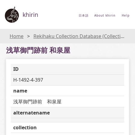
khirin
日本語
About khirin
Help
Home
Rekihaku Collection Database (Collections Database of the National Museum of Japanese History)
浅草御門跡前 和泉屋
ID
H-1492-4-397
name
浅草御門跡前　和泉屋
alternatename
collection