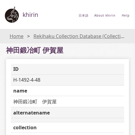
khirin
日本語
About khirin
Help
Home
Rekihaku Collection Database (Collections Database of the National Museum of Japanese History)
神田鍛冶町 伊賀屋
ID
H-1492-4-48
name
神田鍛冶町　伊賀屋
alternatename
collection