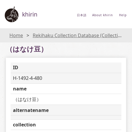
khirin
日本語
About khirin
Help
Home
Rekihaku Collection Database (Collections Database of the National Museum of Japanese History)
（はなけ豆）
ID
H-1492-4-480
name
（はなけ豆）
alternatename
collection