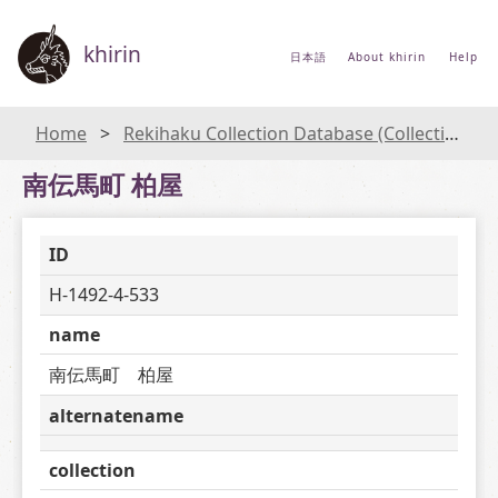
khirin
日本語
About khirin
Help
Home
Rekihaku Collection Database (Collections Database of the National Museum of Japanese History)
南伝馬町 柏屋
ID
H-1492-4-533
name
南伝馬町　柏屋
alternatename
collection