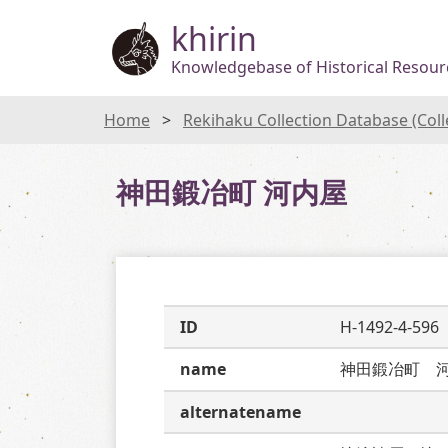
khirin
Knowledgebase of Historical Resourc
Home
Rekihaku Collection Database (Col
神田鍛冶町 河内屋
ID
H-1492-4-596
name
神田鍛冶町　
alternatename