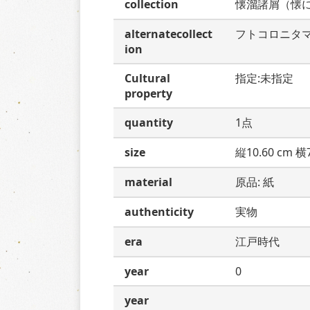
collection
懐溜諸屑（懐
alternatecollect
フトコロニタ
ion
Cultural
指定:未指定
property
quantity
1点
size
縦10.60 cm 横7
material
原品: 紙
authenticity
実物
era
江戸時代
year
0
year