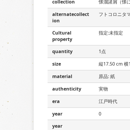
collection
懐溜諸屑（懐
alternatecollect
フトコロニタ
ion
Cultural
指定:未指定
property
quantity
1点
size
縦17.50 cm 横1
material
原品: 紙
authenticity
実物
era
江戸時代
year
0
year