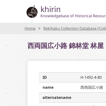
khirin
Knowledgebase of Historical Resourc
Home
Rekihaku Collection Database (Col
西両国広小路 錦林堂 林屋
ID
H-1492-4-80
name
西両国広小路
alternatename