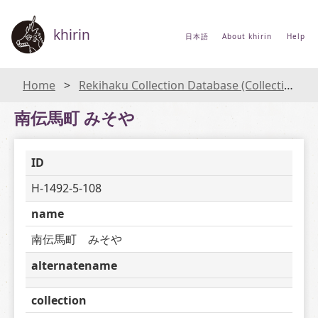
khirin
日本語
About khirin
Help
Home
Rekihaku Collection Database (Collections Database of the National Museum of Japanese History)
南伝馬町 みそや
ID
H-1492-5-108
name
南伝馬町　みそや
alternatename
collection