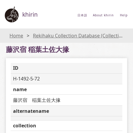
khirin
日本語
About khirin
Help
Home
Rekihaku Collection Database (Collections Database of the National Museum of Japanese History)
藤沢宿 稲葉土佐大掾
ID
H-1492-5-72
name
藤沢宿　稲葉土佐大掾
alternatename
collection