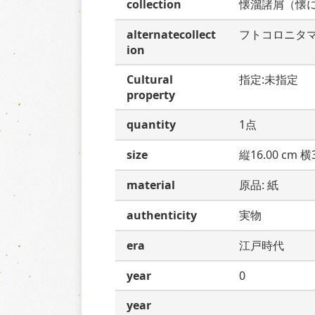
collection
懐溜諸屑（懐
alternatecollect
フトコロニタ
ion
Cultural
指定:未指定
property
quantity
1点
size
縦16.00 cm 横3
material
原品: 紙
authenticity
実物
era
江戸時代
year
0
year