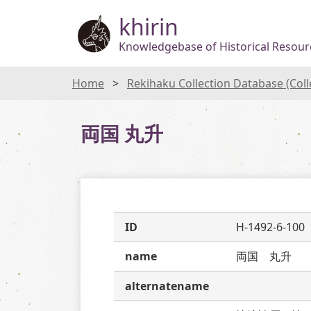
khirin
Knowledgebase of Historical Resourc
Home
Rekihaku Collection Database (Col
両国 丸升
ID
H-1492-6-100
name
両国　丸升
alternatename