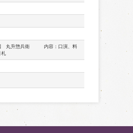
国　丸升惣兵衛　　　内容：口演、料
引札