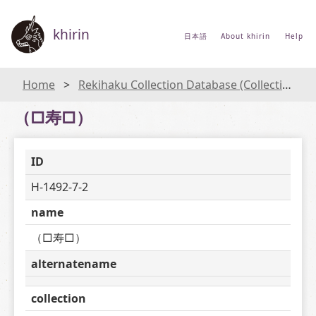
khirin
日本語
About khirin
Help
Home
Rekihaku Collection Database (Collections Database of the National Museum of Japanese History)
（□寿□）
ID
H-1492-7-2
name
（□寿□）
alternatename
collection