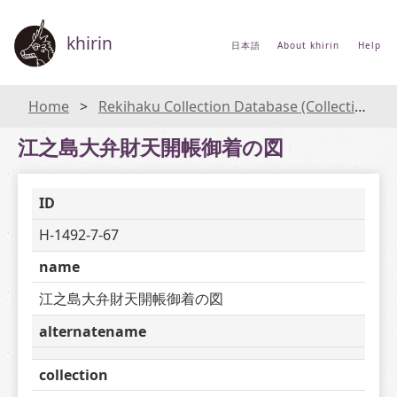
khirin
日本語
About khirin
Help
Home
Rekihaku Collection Database (Collections Database of the National Museum of Japanese History)
江之島大弁財天開帳御着の図
ID
H-1492-7-67
name
江之島大弁財天開帳御着の図
alternatename
collection