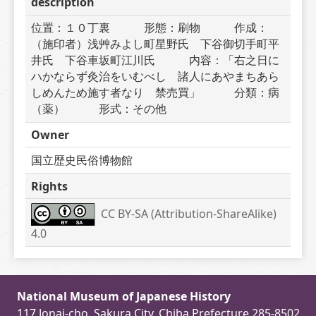
description
位置：１０丁裏　　　形態：刷物　　　作成：
（施印者）浅艸みよし町星野氏　下谷御切手町平
井氏　下谷車坂町江川氏　　　内容：「右之日に
ハかならず灸治をいむべし　諸人にあやまちあら
しめんため施す者なり　禁売買」　　　分類：病
（薬）　　　形式：その他
Owner
国立歴史民俗博物館
Rights
CC BY-SA (Attribution-ShareAlike) 
4.0
National Museum of Japanese History
117 Jonai-cho, Sakura City, Chiba Prefecture 285-8502