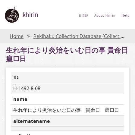
khirin
日本語
About khirin
Help
Home
Rekihaku Collection Database (Collections Database of the National Museum of Japanese History)
生れ年により灸治をいむ日の事 貴命日
瘟□日
ID
H-1492-8-68
name
生れ年により灸治をいむ日の事　貴命日　瘟□日
alternatename