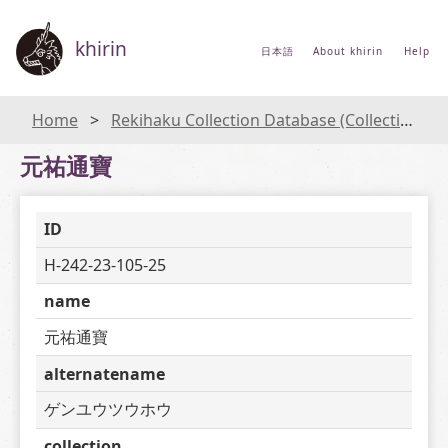
khirin
日本語
About khirin
Help
Home
Rekihaku Collection Database (Collections Database of the National Museum of Japanese History)
元祐通寶
ID
H-242-23-105-25
name
元祐通寶
alternatename
ゲンユウツウホウ
collection