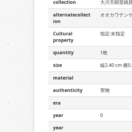
collection
大川天顕堂銭
alternatecollect
オオカワテン
ion
Cultural
指定:未指定
property
quantity
1枚
size
縦2.40 cm 横0.
material
authenticity
実物
era
year
0
year