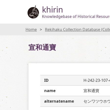
khirin
Knowledgebase of Historical Resourc
Home
Rekihaku Collection Database (Col
宣和通寶
ID
H-242-23-107-
name
宣和通寶
alternatename
センワツウホ