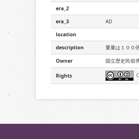
era_2
era_3
AD
location
description
重量は１００
Owner
国立歴史民俗
C
Rights