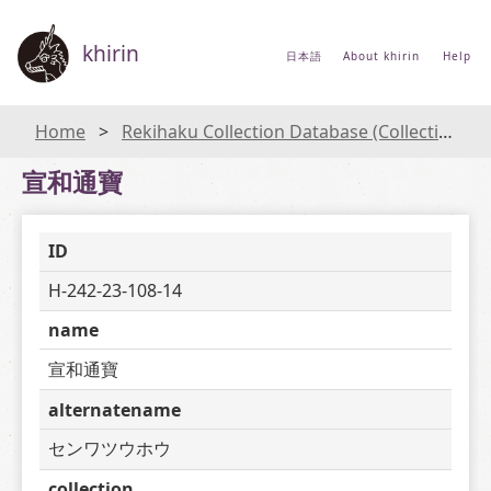
khirin
日本語
About khirin
Help
Home
Rekihaku Collection Database (Collections Database of the National Museum of Japanese History)
宣和通寶
ID
H-242-23-108-14
name
宣和通寶
alternatename
センワツウホウ
collection