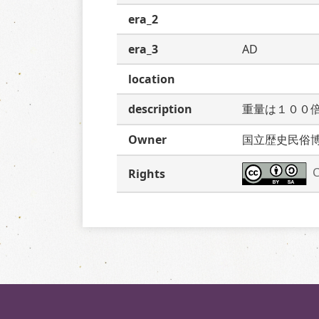
era_2
era_3
AD
location
description
重量は１００
Owner
国立歴史民俗
C
Rights