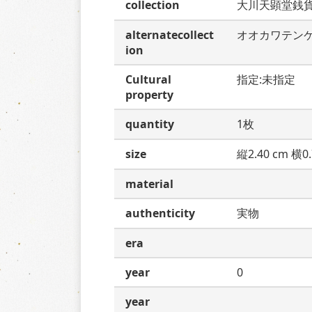
collection
大川天顕堂銭
alternatecollect
オオカワテン
ion
Cultural
指定:未指定
property
quantity
1枚
size
縦2.40 cm 横0.
material
authenticity
実物
era
year
0
year