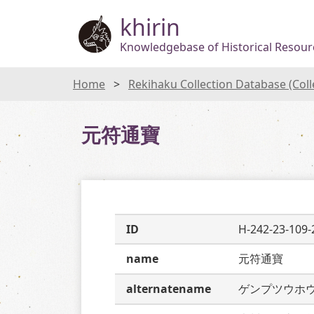
khirin
Knowledgebase of Historical Resourc
Home
Rekihaku Collection Database (Col
元符通寶
ID
H-242-23-109-
name
元符通寶
alternatename
ゲンプツウホ