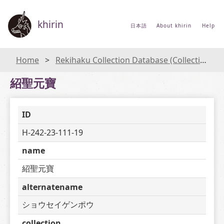
khirin
日本語
About khirin
Help
Home
Rekihaku Collection Database (Collections Database of the National Museum of Japanese History)
紹聖元寶
ID
H-242-23-111-19
name
紹聖元寶
alternatename
ショウセイゲンポウ
collection