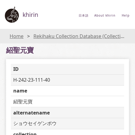
khirin
日本語
About khirin
Help
Home
Rekihaku Collection Database (Collections Database of the National Museum of Japanese History)
紹聖元寶
ID
H-242-23-111-40
name
紹聖元寶
alternatename
ショウセイゲンポウ
collection