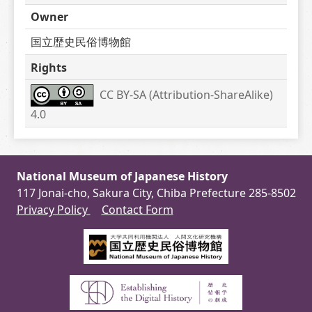
Owner
国立歴史民俗博物館
Rights
CC BY-SA (Attribution-ShareAlike) 
4.0
National Museum of Japanese History
117 Jonai-cho, Sakura City, Chiba Prefecture 285-8502
Privacy Policy
Contact Form