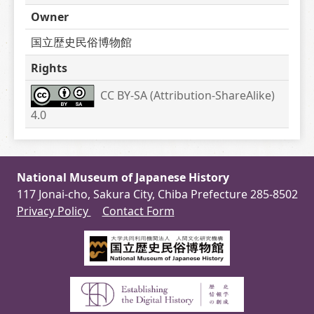
Owner
国立歴史民俗博物館
Rights
CC BY-SA (Attribution-ShareAlike) 
4.0
National Museum of Japanese History
117 Jonai-cho, Sakura City, Chiba Prefecture 285-8502
Privacy Policy
Contact Form