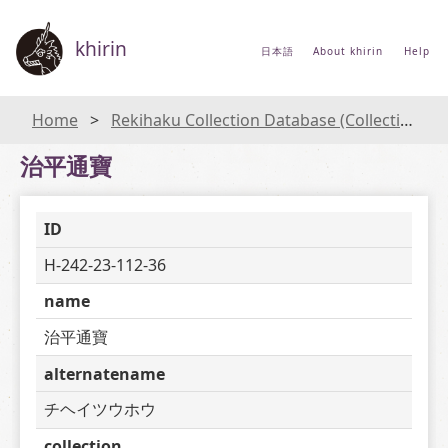
khirin
日本語
About khirin
Help
Home
Rekihaku Collection Database (Collections Database of the National Museum of Japanese History)
治平通寶
ID
H-242-23-112-36
name
治平通寶
alternatename
チヘイツウホウ
collection