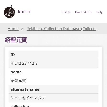
khirin
日本語
About khirin
Help
Home
Rekihaku Collection Database (Collections Database of the National Museum of Japanese History)
紹聖元寶
ID
H-242-23-112-8
name
紹聖元寶
alternatename
ショウセイゲンポウ
collection