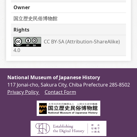
Owner
国立歴史民俗博物館
Rights
CC BY-SA (Attribution-ShareAlike) 
4.0
National Museum of Japanese History
117 Jonai-cho, Sakura City, Chiba Prefecture 285-8502
Privacy Policy
Contact Form