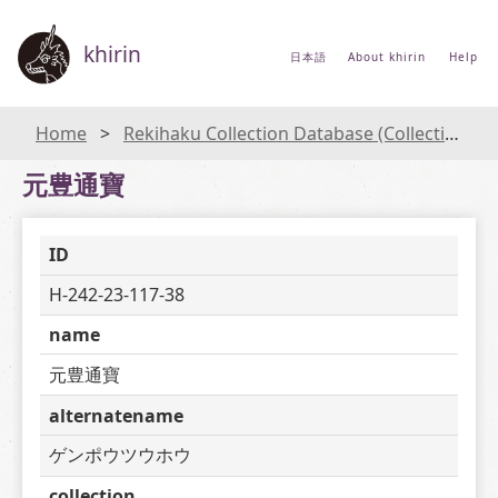
khirin
日本語
About khirin
Help
Home
Rekihaku Collection Database (Collections Database of the National Museum of Japanese History)
元豊通寶
ID
H-242-23-117-38
name
元豊通寶
alternatename
ゲンポウツウホウ
collection