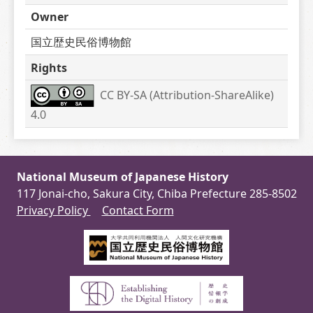
Owner
国立歴史民俗博物館
Rights
CC BY-SA (Attribution-ShareAlike) 
4.0
National Museum of Japanese History
117 Jonai-cho, Sakura City, Chiba Prefecture 285-8502
Privacy Policy
Contact Form