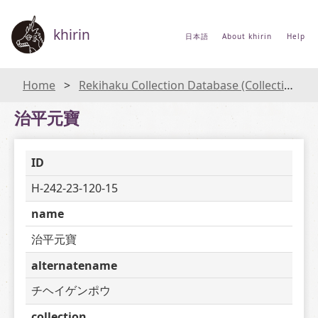
khirin
日本語
About khirin
Help
Home
Rekihaku Collection Database (Collections Database of the National Museum of Japanese History)
治平元寶
ID
H-242-23-120-15
name
治平元寶
alternatename
チヘイゲンポウ
collection