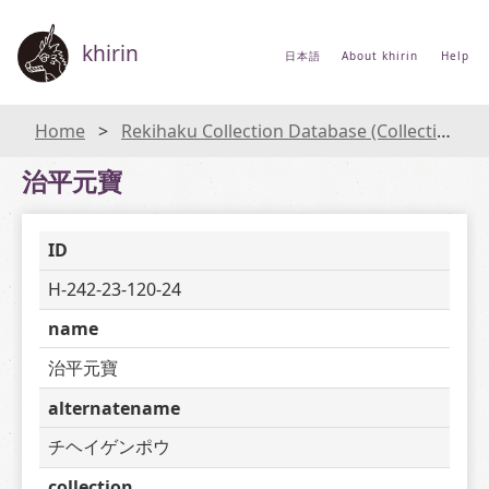
khirin
日本語
About khirin
Help
Home
Rekihaku Collection Database (Collections Database of the National Museum of Japanese History)
治平元寶
ID
H-242-23-120-24
name
治平元寶
alternatename
チヘイゲンポウ
collection