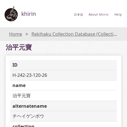
khirin
日本語
About khirin
Help
Home
Rekihaku Collection Database (Collections Database of the National Museum of Japanese History)
治平元寶
ID
H-242-23-120-26
name
治平元寶
alternatename
チヘイゲンポウ
collection