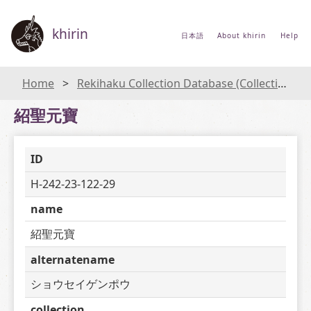
khirin
日本語
About khirin
Help
Home
Rekihaku Collection Database (Collections Database of the National Museum of Japanese History)
紹聖元寶
ID
H-242-23-122-29
name
紹聖元寶
alternatename
ショウセイゲンポウ
collection