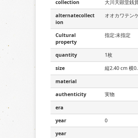
collection
大川天顕堂銭
alternatecollect
オオカワテン
ion
Cultural
指定:未指定
property
quantity
1枚
size
縦2.40 cm 横0.
material
authenticity
実物
era
year
0
year