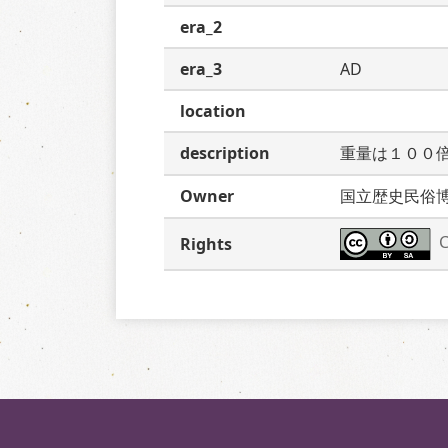
era_2
era_3
AD
location
description
重量は１００
Owner
国立歴史民俗
C
Rights