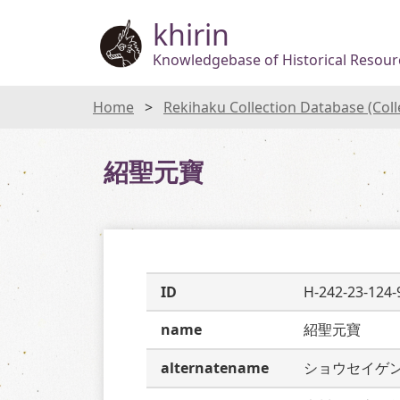
khirin
Knowledgebase of Historical Resourc
Home
Rekihaku Collection Database (Col
紹聖元寶
ID
H-242-23-124-
name
紹聖元寶
alternatename
ショウセイゲ