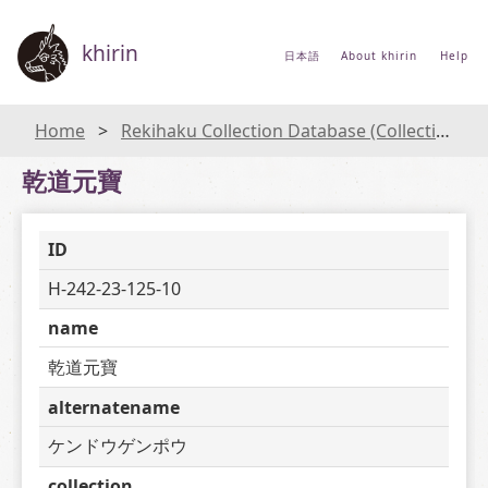
khirin
日本語
About khirin
Help
Home
Rekihaku Collection Database (Collections Database of the National Museum of Japanese History)
乾道元寶
ID
H-242-23-125-10
name
乾道元寶
alternatename
ケンドウゲンポウ
collection