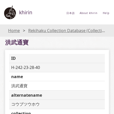
khirin
日本語
About khirin
Help
Home
Rekihaku Collection Database (Collections Database of the National Museum of Japanese History)
洪武通寶
ID
H-242-23-28-40
name
洪武通寶
alternatename
コウブツウホウ
collection