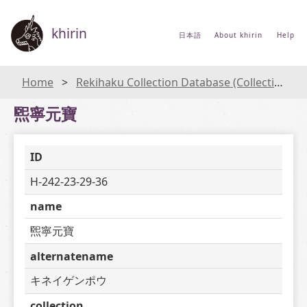
khirin
日本語
About khirin
Help
Home
Rekihaku Collection Database (Collections Database of the National Museum of Japanese History)
煕寧元寶
ID
H-242-23-29-36
name
煕寧元寶
alternatename
キネイゲンポウ
collection