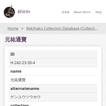
khirin
日本語
About khirin
Help
Home
Rekihaku Collection Database (Collections Database of the National Museum of Japanese History)
元祐通寶
ID
H-242-23-30-4
name
元祐通寶
alternatename
ゲンユウツウホウ
collection