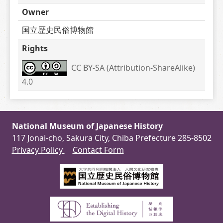
Owner
国立歴史民俗博物館
Rights
CC BY-SA (Attribution-ShareAlike) 
4.0
National Museum of Japanese History
117 Jonai-cho, Sakura City, Chiba Prefecture 285-8502
Privacy Policy
Contact Form