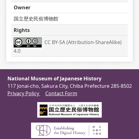
Owner
国立歴史民俗博物館
Rights
CC BY-SA (Attribution-ShareAlike) 
4.0
National Museum of Japanese History
117 Jonai-cho, Sakura City, Chiba Prefecture 285-8502
Privacy Policy
Contact Form