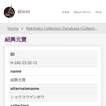
khirin
日本語
About khirin
Help
Home
Rekihaku Collection Database (Collections Database of the National Museum of Japanese History)
紹興元寶
ID
H-242-23-32-12
name
紹興元寶
alternatename
ショウコウゲンポウ
collection