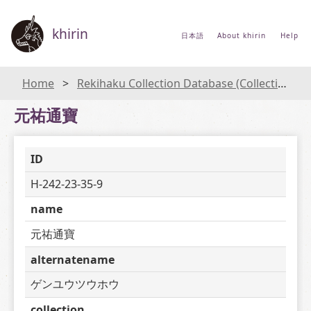
khirin
日本語
About khirin
Help
Home
Rekihaku Collection Database (Collections Database of the National Museum of Japanese History)
元祐通寶
ID
H-242-23-35-9
name
元祐通寶
alternatename
ゲンユウツウホウ
collection